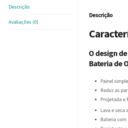
Descrição
Descrição
Avaliações (0)
Caracterí
O design de
Bateria de 
Painel simple
Reduz as par
Projetada e 
Lava e seca 
Bateria com 