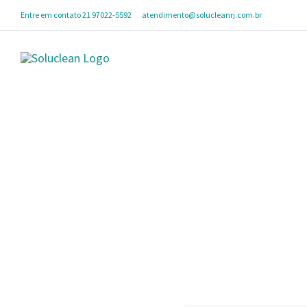
Skip
Entre em contato 21 97022-5592
|
atendimento@solucleanrj.com.br
to
content