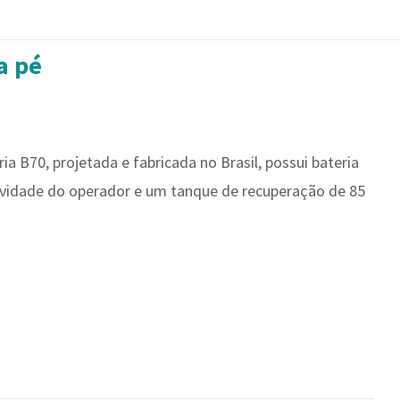
a pé
Página Inicial
Fale Conosco
a B70, projetada e fabricada no Brasil, possui bateria
ividade do operador e um tanque de recuperação de 85