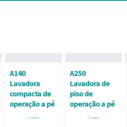
A140
A250
Lavadora
Lavadora de
compacta de
piso de
operação a pé
operação a pé
Detalhes
Detalhes