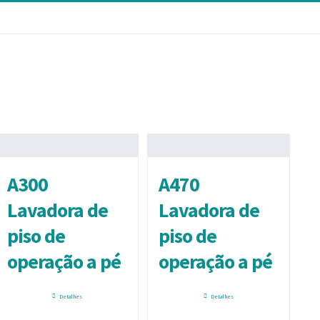
Página Inicial
Fale Conosco
A300
A470
Lavadora de
Lavadora de
piso de
piso de
operação a pé
operação a pé
Detalhes
Detalhes