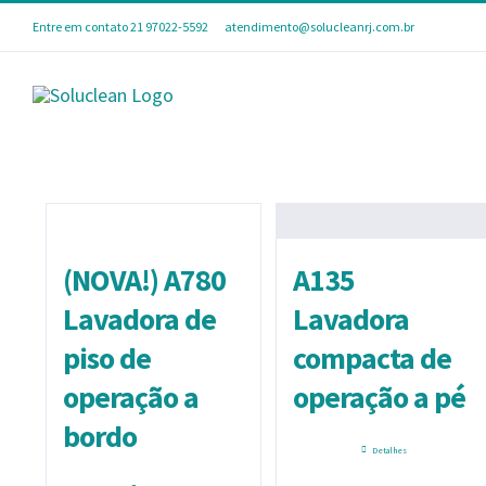
Skip
Entre em contato 21 97022-5592
|
atendimento@solucleanrj.com.br
to
content
(NOVA!) A780
A135
Lavadora de
Lavadora
piso de
compacta de
operação a
operação a pé
bordo
Detalhes