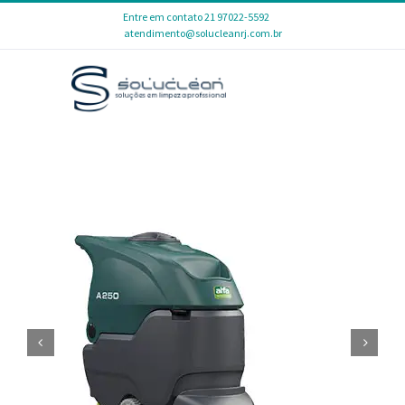
Skip
Entre em contato 21 97022-5592
|
atendimento@solucleanrj.com.br
to
content

