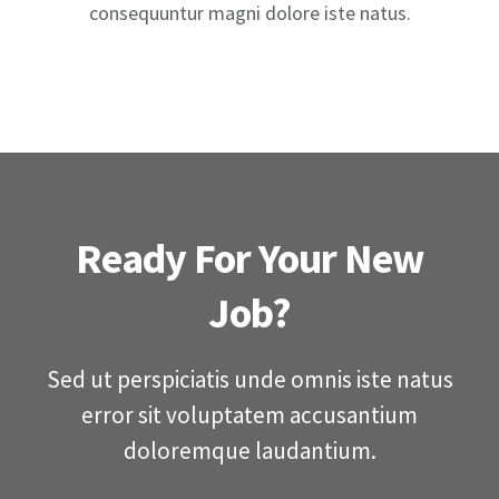
consequuntur magni dolore iste natus.
Ready For Your New
Job?
Sed ut perspiciatis unde omnis iste natus
Entre em contato 21 97022-5592 | atendimento@solucleanrj.com.br ©
error sit voluptatem accusantium
Copyright 2020 -
2026 | Todos os Direitos Reservados | Site feito por
doloremque laudantium.
Agência FX