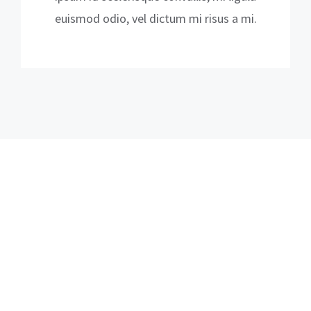
euismod odio, vel dictum mi risus a mi.
Open Jobs
Sed ut perspiciatis unde omnis iste natus
error sit voluptatem accusantium