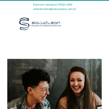
Skip
Entre em contato 21 97022-5592
|
atendimento@solucleanrj.com.br
to
content